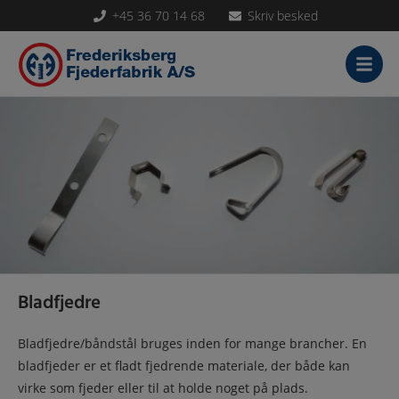
+45 36 70 14 68
Skriv besked
Hop
til
indholdet
Bladfjedre
Bladfjedre/båndstål bruges inden for mange brancher. En
bladfjeder er et fladt fjedrende materiale, der både kan
virke som fjeder eller til at holde noget på plads.