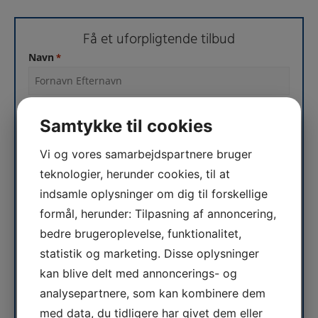
Få et uforpligtende tilbud
Navn
*
E-mail
*
Samtykke til cookies
Vi og vores samarbejdspartnere bruger
teknologier, herunder cookies, til at
Telefon
*
indsamle oplysninger om dig til forskellige
formål, herunder: Tilpasning af annoncering,
Beskriv evt. opgaven
*
bedre brugeroplevelse, funktionalitet,
statistik og marketing. Disse oplysninger
kan blive delt med annoncerings- og
analysepartnere, som kan kombinere dem
med data, du tidligere har givet dem eller