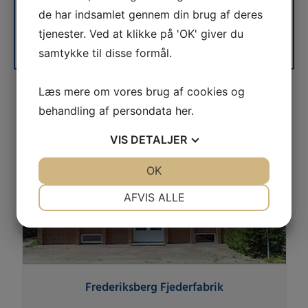
Consent
Dine oplysninger
videregives ikke til 3. part.
de har indsamlet gennem din brug af deres
tjenester. Ved at klikke på 'OK' giver du
Kontakt os
samtykke til disse formål.
Læs mere om vores brug af cookies og
behandling af persondata
her
.
VIS
DETALJER
JA
NEJ
OK
JA
NEJ
NØDVENDIGE
PRÆFERENCER
AFVIS ALLE
JA
NEJ
JA
NEJ
MARKETING
STATISTIK
Frederiksberg Fjederfabrik