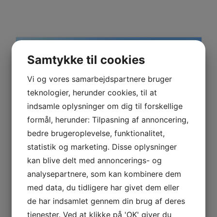
Samtykke til cookies
Vi og vores samarbejdspartnere bruger
teknologier, herunder cookies, til at
indsamle oplysninger om dig til forskellige
formål, herunder: Tilpasning af annoncering,
bedre brugeroplevelse, funktionalitet,
statistik og marketing. Disse oplysninger
Frederiksberg Fjederfabrik
kan blive delt med annoncerings- og
Vi har udviklet og fremstillet fjedre til det danske
analysepartnere, som kan kombinere dem
erhvervsliv siden 1939. Med over 85 års erfaring er vi en
oplagt samarbejdspartner når virksomheden skal have
med data, du tidligere har givet dem eller
udviklet specielle fjedre til produktionsapparatet.
de har indsamlet gennem din brug af deres
tjenester. Ved at klikke på 'OK' giver du
Kontakt os og lad os høre hvordan vi kan hjælpe dig.