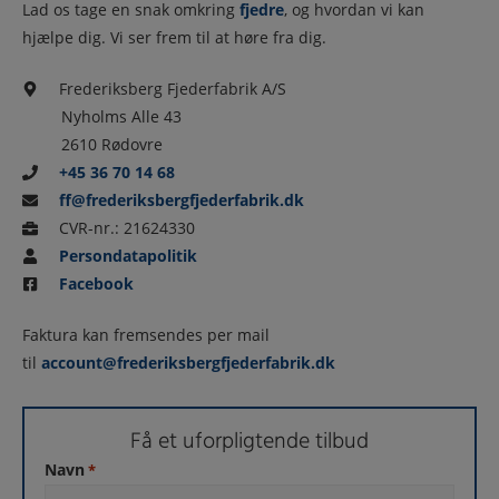
Lad os tage en snak omkring
fjedre
, og hvordan vi kan
hjælpe dig. Vi ser frem til at høre fra dig.
Frederiksberg Fjederfabrik A/S
Nyholms Alle 43
2610 Rødovre
+45 36 70 14 68
ff@frederiksbergfjederfabrik.dk
CVR-nr.: 21624330
Persondatapolitik
Facebook
Faktura kan fremsendes per mail
til
account@frederiksbergfjederfabrik.dk
Få et uforpligtende tilbud
Navn
*