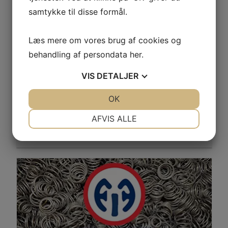
samtykke til disse formål.
Læs mere om vores brug af cookies og
Åbningstider
behandling af persondata
her
.
Mandag - torsdag
8:00 - 16:00
Fredag
8:00 - 14:00
VIS
DETALJER
JA
NEJ
OK
JA
NEJ
Skriv en besked
NØDVENDIGE
PRÆFERENCER
AFVIS ALLE
+45 36 70 14 68
JA
NEJ
JA
NEJ
MARKETING
STATISTIK