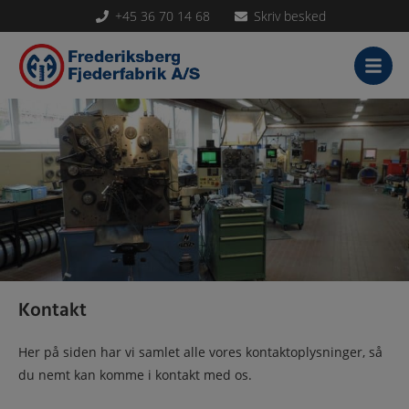
+45 36 70 14 68
Skriv besked
Hop
til
indholdet
Kontakt
Her på siden har vi samlet alle vores kontaktoplysninger, så
du nemt kan komme i kontakt med os.