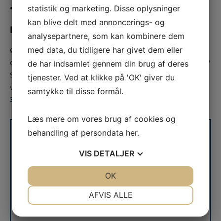
statistik og marketing. Disse oplysninger
ISO 9002
kan blive delt med annoncerings- og
Få et tilbud på trådfjeder m.fl.
analysepartnere, som kan kombinere dem
med data, du tidligere har givet dem eller
Ønsker du et tilbud på en bestemt produkttype, på en serie
eller vil du bare have mere information om
vores
produkter?
de har indsamlet gennem din brug af deres
Så er du altid velkommen til at kontakte os ved at udfylde
tjenester. Ved at klikke på 'OK' giver du
vores kontaktformular eller ved at ringe til os på telefon
+45
samtykke til disse formål.
36 70 14 68
Læs mere om vores brug af cookies og
behandling af persondata
her
.
Få et uforpligtende tilbud
Navn
*
VIS
DETALJER
JA
NEJ
OK
JA
NEJ
E-mail
*
NØDVENDIGE
PRÆFERENCER
AFVIS ALLE
JA
NEJ
JA
NEJ