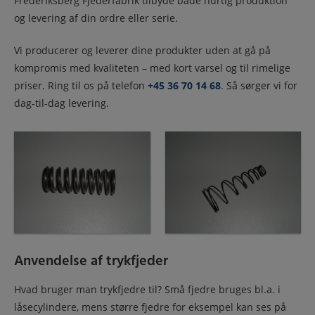
Frederiksberg Fjederfabrik tilbyde både hurtig produktion
og levering af din ordre eller seri
e.
V
i producerer og leverer dine produkter uden at gå på
kompromis med kvaliteten – med kort varsel og til rimelige
priser. Ring til os på telefon
+45 36 70 14 68
.
Så sørger vi for
dag-til-dag levering.
Anvendelse af trykfjeder
Hvad bruger man trykfjedre til?
Små fjedre bruges bl.a. i
låsecylindere, mens større fjedre for eksempel kan ses på