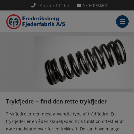
+45 36 70 14 68
Skriv besked
Hop
til
indholdet
Trykfjedre – find den rette trykfjeder
Trykfjedre
er den mest anvendte type af trådfjedre. En
trykfjeder er en åben skruefjeder, hvis funktion oftest er at
gøre modstand over for en trykkraft.
De
kan have mange